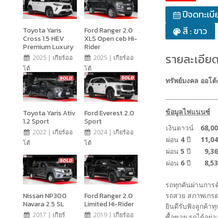
ปีจดทะเบี
สี : ขาว
Toyota Yaris
Ford Ranger 2.0
Cross 1.5 HEV
XLS Open ceb Hi-
Premium Luxury
Rider
รายละเอียด
2025 | เกียร์ออ
2025 | เกียร์ออ
โต้
โต้
ทรัพย์มงคล ออโต้
__________________
ข้อมูลไฟแนนซ์
Toyota Yaris Ativ
Ford Everest 2.0
1.2 Sport
Sport
เงินดาวน์
68,0
2022 | เกียร์ออ
2024 | เกียร์ออ
ผ่อน
4
ปี
11,0
โต้
โต้
ผ่อน
5
ปี
9,36
ผ่อน
6
ปี
8,53
รถทุกคันผ่านการ
Nissan NP300
Ford Ranger 2.0
รถสวย สภาพเกรด
Navara 2.5 SL
Limited Hi-Rider
ยินดีรับฟังลูกค้าท
2017 | เกียร์
2019 | เกียร์ออ
ซื้อขาย รถได้อย่