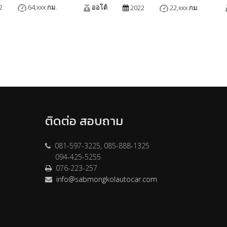
2
64,xxx กม.
ออโต้
2022
22,xxx กม.
ติดต่อ สอบถาม
081-597-3225, 085-888-1325
094-425-5255
076-223-257
info@sabmongkolautocar.com