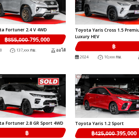
a Fortuner 2.4 V 4WD
Toyota Yaris Cross 1.5 Prem
Luxury HEV
฿8̶5̶5̶,̶0̶0̶0̶ 795,000
฿
8
137,xxx กม.
ออโต้
2024
10,xxx กม.
a Fortuner 2.8 GR Sport 4WD
Toyota Yaris 1.2 Sport
฿
฿4̶2̶5̶,̶0̶0̶0̶ 395,000