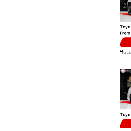
Toyot
Prem
202
Toyot