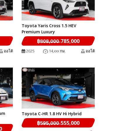
Toyota Yaris Cross 1.5 HEV
Premium Luxury
฿8̶0̶8̶,̶0̶0̶0̶ 785,000
ออโต้
2025
14,xxx กม.
ออโต้
ium
Toyota C-HR 1.8 HV Hi Hybrid
฿5̶9̶5̶,̶0̶0̶0̶ 555,000
00