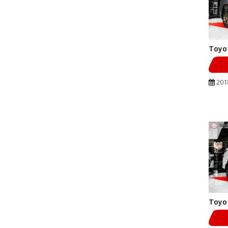
Toyot
201
Toyot