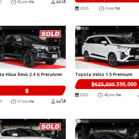
2
45,xxx กม.
ออโต้
2026
9,xxx กม.
a Hilux Revo 2.4 G Prerunner
Toyota Veloz 1.5 Premium
฿6̶2̶5̶,̶0̶0̶0̶ 595,000
฿
2023
48,xxx กม.
9
57,xxx กม.
ออโต้