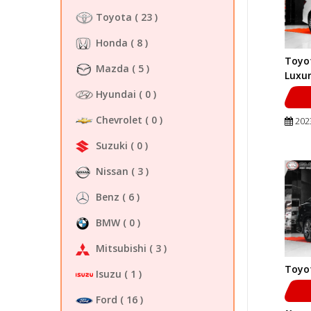
Toyota
( 23 )
Honda
( 8 )
Toyot
Mazda
( 5 )
Luxu
Hyundai
( 0 )
Chevrolet
( 0 )
202
Suzuki
( 0 )
Nissan
( 3 )
Benz
( 6 )
BMW
( 0 )
Mitsubishi
( 3 )
Toyot
Isuzu
( 1 )
Ford
( 16 )