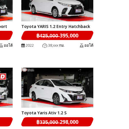
port
Toyota YARIS 1.2 Entry Hatchback
฿4̶2̶5̶,̶0̶0̶0̶ 395,000
ออโต้
2022
38,xxx กม.
ออโต้
Toyota Yaris Ativ 1.2 S
฿3̶3̶5̶,̶0̶0̶0̶ 298,000