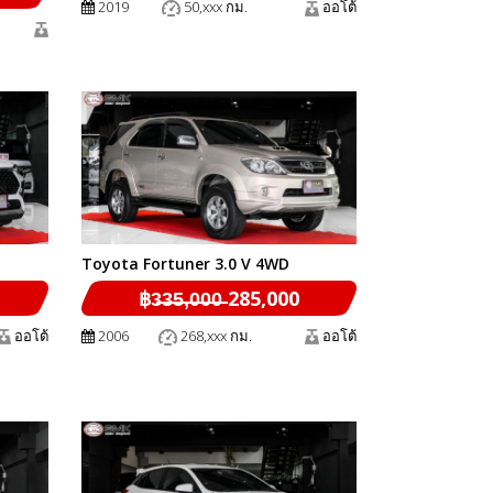
2019
50,xxx กม.
ออโต้
Toyota Fortuner 3.0 V 4WD
฿3̶3̶5̶,̶0̶0̶0̶ 285,000
ออโต้
2006
268,xxx กม.
ออโต้