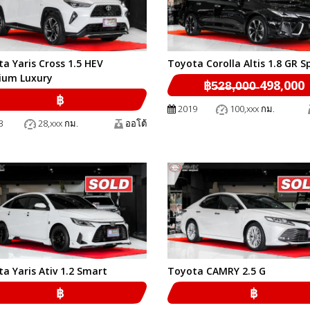
a Yaris Cross 1.5 HEV
Toyota Corolla Altis 1.8 GR S
ium Luxury
฿5̶2̶8̶,̶0̶0̶0̶ 498,000
฿
2019
100,xxx กม.
3
28,xxx กม.
ออโต้
a Yaris Ativ 1.2 Smart
Toyota CAMRY 2.5 G
฿
฿