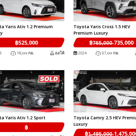
a Yaris Ativ 1.2 Premium
Toyota Yaris Cross 1.5 HEV
ry
Premium Luxury
฿525,000
฿7̶6̶5̶,̶0̶0̶0̶ 735,000
3
18,xxx กม.
ออโต้
2024
67,xxx กม.
a Yaris Ativ 1.2 Sport
Toyota Camry 2.5 HEV Prem
Luxury
฿
฿1̶,̶4̶9̶5̶,̶0̶0̶0̶ 1,475,0