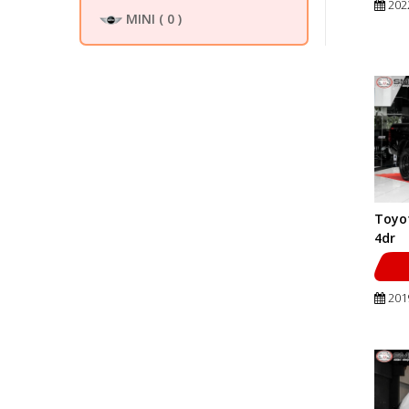
202
MINI
( 0 )
Toyot
4dr
201