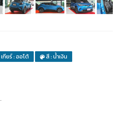
เกียร์ : ออโต้
สี : น้ำเงิน
_