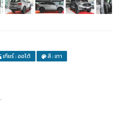
เกียร์ : ออโต้
สี : เทา
_