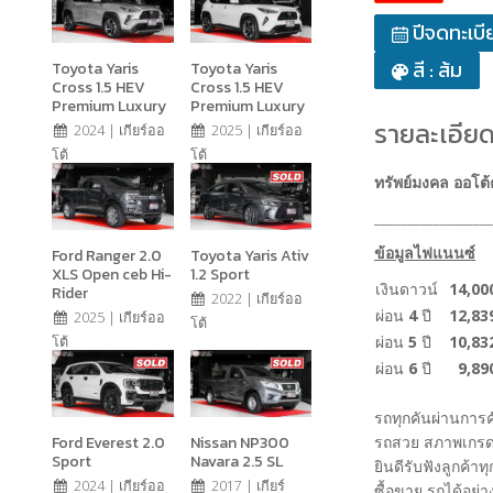
ปีจดทะเบี
สี : ส้ม
Toyota Yaris
Toyota Yaris
Cross 1.5 HEV
Cross 1.5 HEV
Premium Luxury
Premium Luxury
รายละเอียด
2024 | เกียร์ออ
2025 | เกียร์ออ
โต้
โต้
ทรัพย์มงคล ออโต้
__________________
ข้อมูลไฟแนนซ์
Ford Ranger 2.0
Toyota Yaris Ativ
XLS Open ceb Hi-
1.2 Sport
เงินดาวน์
14,00
Rider
2022 | เกียร์ออ
ผ่อน
4
ปี
12,83
2025 | เกียร์ออ
โต้
ผ่อน
5
ปี
10,83
โต้
ผ่อน
6
ปี
9,89
รถทุกคันผ่านการ
Ford Everest 2.0
Nissan NP300
รถสวย สภาพเกรด
Sport
Navara 2.5 SL
ยินดีรับฟังลูกค้าท
2024 | เกียร์ออ
2017 | เกียร์
ซื้อขาย รถได้อย่